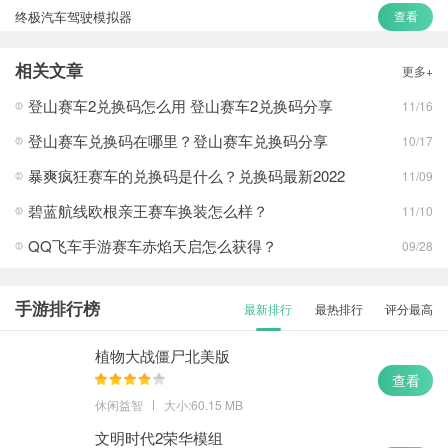
终极汽车驾驶模拟器
查看
3D极速飚车
查看
相关文章
更多+
疯狂撞车王
查看
登山赛车2兑换码怎么用 登山赛车2兑换码分享
11/16
登山赛车兑换码在哪里？登山赛车兑换码分享
10/17
暴爽疯狂赛车的兑换码是什么？兑换码最新2022
11/09
碧蓝航线欧根亲王赛车换装怎么样？
11/10
QQ飞车手游赛车赤焰天启怎么获得？
09/28
手游排行榜
最新排行
最热排行
评分最高
植物大战僵尸北美版
查看
休闲益智
大小:60.15 MB
文明时代2荣华模组