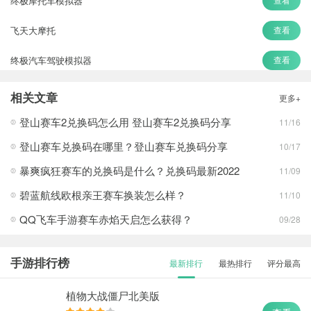
终极摩托车模拟器
飞天大摩托
查看
终极汽车驾驶模拟器
查看
3D极速飚车
查看
相关文章
更多+
疯狂撞车王
查看
登山赛车2兑换码怎么用 登山赛车2兑换码分享
11/16
登山赛车兑换码在哪里？登山赛车兑换码分享
10/17
暴爽疯狂赛车的兑换码是什么？兑换码最新2022
11/09
碧蓝航线欧根亲王赛车换装怎么样？
11/10
QQ飞车手游赛车赤焰天启怎么获得？
09/28
手游排行榜
最新排行
最热排行
评分最高
植物大战僵尸北美版