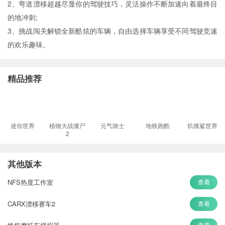
2、弯道漂移超越尽显你的驾驶技巧，灵活操作不断加速向着最终目
的地冲刺;
3、挑战闯关解锁全新酷炫的车辆，自由选择车辆享受不同驾驶竞速
的欢乐趣味。
精品推荐
迷你世界
植物大战僵尸
元气骑士
地铁跑酷
饥饿鲨世界
2
其他版本
NFS热度工作室
查看
CARX漂移赛车2
查看
查看